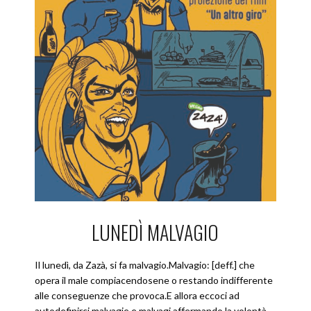
LUNEDÌ MALVAGIO
Il lunedì, da Zazà, si fa malvagio.Malvagio: [deff.] che
opera il male compiacendosene o restando indifferente
alle conseguenze che provoca.E allora eccoci ad
autodefinirci malvagie e malvagi affermando la volontà