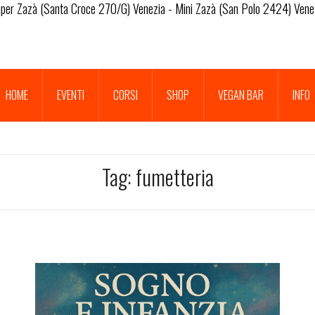
per Zazà (Santa Croce 270/G) Venezia - Mini Zazà (San Polo 2424) Vene
HOME
EVENTI
CORSI
SHOP
VEGAN BAR
INFO
Tag:
fumetteria