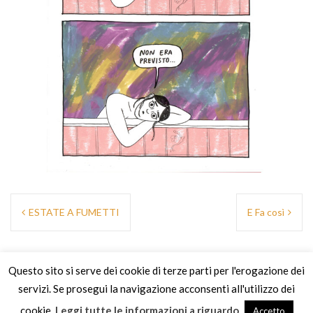
Navigazione
ESTATE A FUMETTI
E Fa così
articoli
Questo sito si serve dei cookie di terze parti per l'erogazione dei
servizi. Se prosegui la navigazione acconsenti all'utilizzo dei
cookie.
Leggi tutte le informazioni a riguardo
Accetto
Funziona grazie a WordPress
|
Tema:
Oria
by JustFreeThemes.