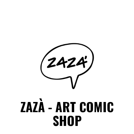
Salta
il
Facebook
Instagram
contenuto
ZAZÀ - ART COMIC
SHOP