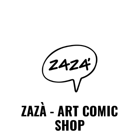
Salta
il
Facebook
Instagram
contenuto
ZAZÀ - ART COMIC
SHOP