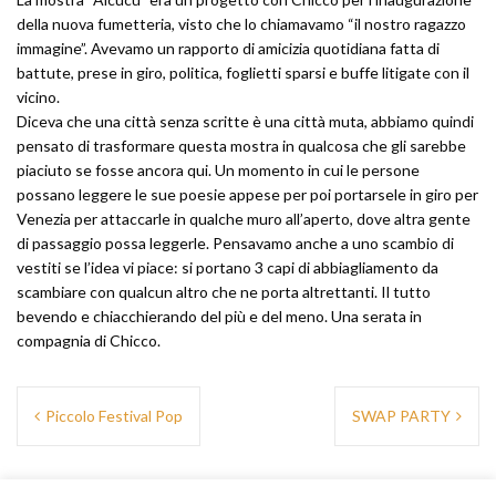
della nuova fumetteria, visto che lo chiamavamo “il nostro ragazzo
immagine”. Avevamo un rapporto di amicizia quotidiana fatta di
battute, prese in giro, politica, foglietti sparsi e buffe litigate con il
vicino.
Diceva che una città senza scritte è una città muta, abbiamo quindi
pensato di trasformare questa mostra in qualcosa che gli sarebbe
piaciuto se fosse ancora qui. Un momento in cui le persone
possano leggere le sue poesie appese per poi portarsele in giro per
Venezia per attaccarle in qualche muro all’aperto, dove altra gente
di passaggio possa leggerle. Pensavamo anche a uno scambio di
vestiti se l’idea vi piace: si portano 3 capi di abbiagliamento da
scambiare con qualcun altro che ne porta altrettanti. Il tutto
bevendo e chiacchierando del più e del meno. Una serata in
compagnia di Chicco.
Navigazione
Piccolo Festival Pop
SWAP PARTY
articoli