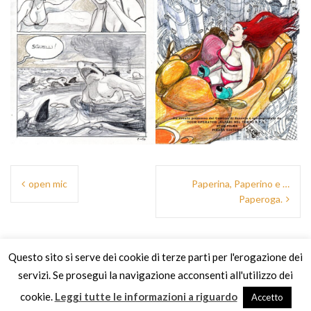
Navigazione
open mic
Paperina, Paperino e …
articoli
Paperoga.
Questo sito si serve dei cookie di terze parti per l'erogazione dei
servizi. Se prosegui la navigazione acconsenti all'utilizzo dei
cookie.
Leggi tutte le informazioni a riguardo
Accetto
Funziona grazie a WordPress
|
Tema:
Oria
by JustFreeThemes.