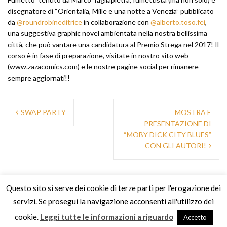
disegnatore di “Orientalia, Mille e una notte a Venezia” pubblicato
da
@roundrobineditrice
in collaborazione con
@alberto.toso.fei
,
una suggestiva graphic novel ambientata nella nostra bellissima
città, che può vantare una candidatura al Premio Strega nel 2017! Il
corso è in fase di preparazione, visitate in nostro sito web
(www.zazacomics.com) e le nostre pagine social per rimanere
sempre aggiornati!!
Navigazione
SWAP PARTY
MOSTRA E
articoli
PRESENTAZIONE DI
“MOBY DICK CITY BLUES”
CON GLI AUTORI!
Questo sito si serve dei cookie di terze parti per l'erogazione dei
servizi. Se prosegui la navigazione acconsenti all'utilizzo dei
cookie.
Leggi tutte le informazioni a riguardo
Accetto
Funziona grazie a WordPress
|
Tema:
Oria
by JustFreeThemes.